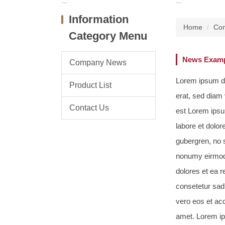
:::
:::
Information
Home
Co
Category Menu
News Examp
Company News
Lorem ipsum do
Product List
erat, sed diam
Contact Us
est Lorem ipsu
labore et dolor
gubergren, no 
nonumy eirmod 
dolores et ea 
consetetur sad
vero eos et ac
amet. Lorem ip