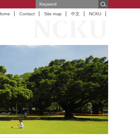
Home
Contact
Site map
中文
NCKU