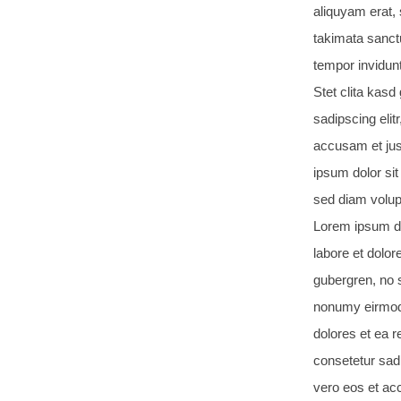
aliquyam erat, 
takimata sanct
tempor invidun
Stet clita kas
sadipscing eli
accusam et jus
ipsum dolor sit
sed diam volup
Lorem ipsum do
labore et dolor
gubergren, no 
nonumy eirmod 
dolores et ea 
consetetur sad
vero eos et ac